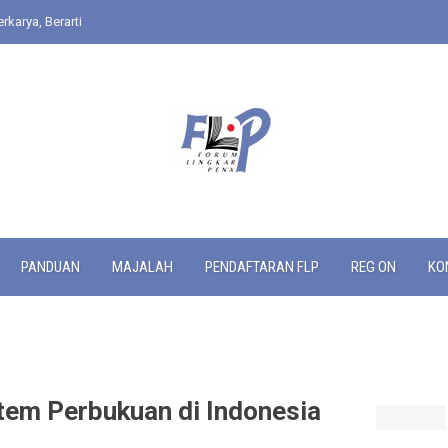
rkarya, Berarti
PANDUAN
MAJALAH
PENDAFTARAN FLP
REG ON
KO
em Perbukuan di Indonesia