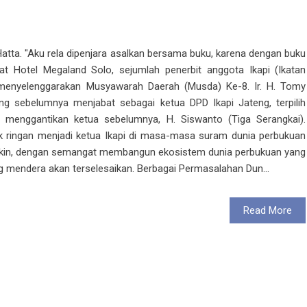
Hatta. "Aku rela dipenjara asalkan bersama buku, karena dengan buku
at Hotel Megaland Solo, sejumlah penerbit anggota Ikapi (Ikatan
menyelenggarakan Musyawarah Daerah (Musda) Ke-8. Ir. H. Tomy
g sebelumnya menjabat sebagai ketua DPD Ikapi Jateng, terpilih
 menggantikan ketua sebelumnya, H. Siswanto (Tiga Serangkai).
k ringan menjadi ketua Ikapi di masa-masa suram dunia perbukuan
ya yakin, dengan semangat membangun ekosistem dunia perbukuan yang
g mendera akan terselesaikan. Berbagai Permasalahan Dun...
Read More