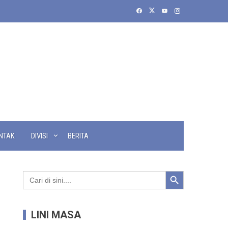
NTAK
DIVISI
BERITA
Search Button
Search
for:
LINI MASA