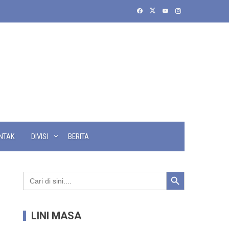
NTAK
DIVISI
BERITA
Search Button
Search
for:
LINI MASA