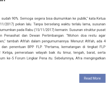
ru sudah 90%. Semoga segera bisa diumumkan ke publik," kata Ketua
11/2017) pekan lalu. Tanpa berselang waktu terlalu lama, susunan
iumumkan pada Rabu (15/11/2017) kemarin. Susunan struktur pusat
wan Penasihat dan Dewan Pertimbangan. "Mohon doa restu agar
isien," tambah Afifah dalam pengumumannya. Menurut Afifah, ada 4
 dan penentuan BPP FLP. "Pertama, kematangan di tingkat FLP
 Ketiga, pemerataan wilayah baik itu timur, tengah, barat, serta
mum ke-5 Forum Lingkar Pena itu. Sebelumnya, Afra mengingatkan
Read More