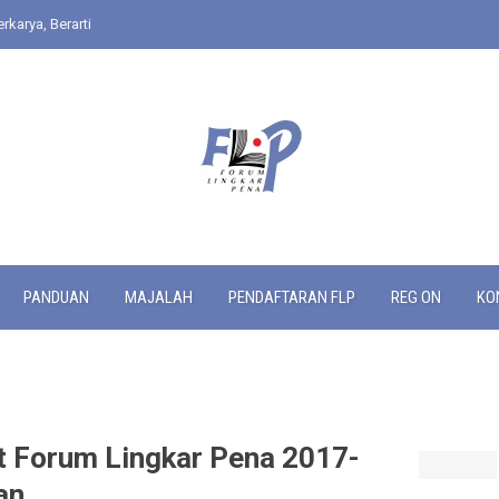
rkarya, Berarti
PANDUAN
MAJALAH
PENDAFTARAN FLP
REG ON
KO
 Forum Lingkar Pena 2017-
an