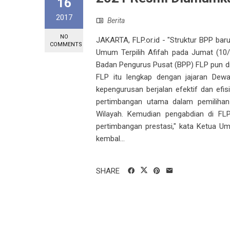
16
2017
Berita
NO
JAKARTA, FLP.or.id - "Struktur BPP ba
COMMENTS
Umum Terpilih Afifah pada Jumat (10/
Badan Pengurus Pusat (BPP) FLP pun d
FLP itu lengkap dengan jajaran De
kepengurusan berjalan efektif dan ef
pertimbangan utama dalam pemilihan
Wilayah. Kemudian pengabdian di FLP.
pertimbangan prestasi," kata Ketua U
kembal...
SHARE