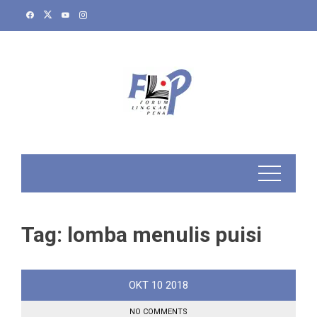
Skip
to
content
Tag:
lomba menulis puisi
OKT
10
2018
NO COMMENTS