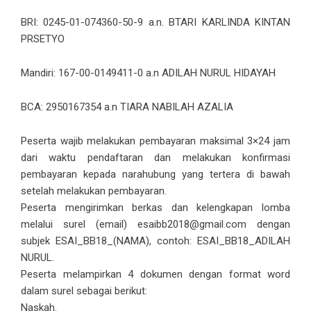
BRI: 0245-01-074360-50-9 a.n. BTARI KARLINDA KINTAN
PRSETYO
Mandiri: 167-00-0149411-0 a.n ADILAH NURUL HIDAYAH
BCA: 2950167354 a.n TIARA NABILAH AZALIA
Peserta wajib melakukan pembayaran maksimal 3×24 jam
dari waktu pendaftaran dan melakukan konfirmasi
pembayaran kepada narahubung yang tertera di bawah
setelah melakukan pembayaran.
Peserta mengirimkan berkas dan kelengkapan lomba
melalui surel (email) esaibb2018@gmail.com dengan
subjek ESAI_BB18_(NAMA), contoh: ESAI_BB18_ADILAH
NURUL.
Peserta melampirkan 4 dokumen dengan format word
dalam surel sebagai berikut:
Naskah.