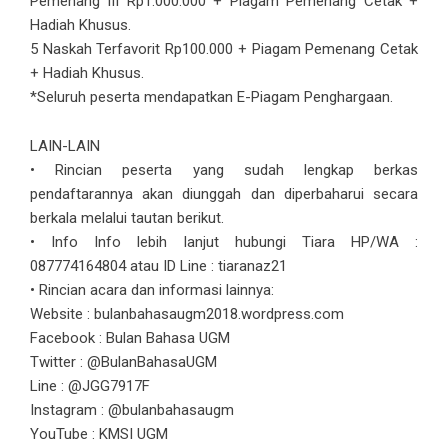
Pemenang III Rp1.000.000 + Piagam Pemenang Cetak +
Hadiah Khusus.
5 Naskah Terfavorit Rp100.000 + Piagam Pemenang Cetak
+ Hadiah Khusus.
*Seluruh peserta mendapatkan E-Piagam Penghargaan.
LAIN-LAIN
• Rincian peserta yang sudah lengkap berkas
pendaftarannya akan diunggah dan diperbaharui secara
berkala melalui tautan berikut.
• Info Info lebih lanjut hubungi Tiara HP/WA :
087774164804 atau ID Line : tiaranaz21
• Rincian acara dan informasi lainnya:
Website : bulanbahasaugm2018.wordpress.com
Facebook : Bulan Bahasa UGM
Twitter : @BulanBahasaUGM
Line : @JGG7917F
Instagram : @bulanbahasaugm
YouTube : KMSI UGM