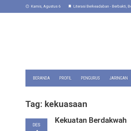
Skip
Kamis, Agustus 6
Literasi Berkeadaban - Berbakti, Be
to
content
BERANDA
PROFIL
PENGURUS
JARINGAN
Tag:
kekuasaan
Kekuatan Berdakwah
DES