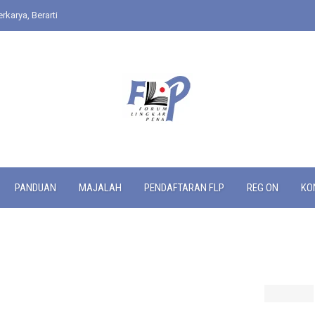
rkarya, Berarti
PANDUAN
MAJALAH
PENDAFTARAN FLP
REG ON
KO