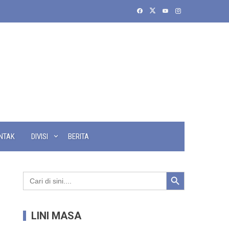
NTAK
DIVISI
BERITA
Search Button
Search
for:
LINI MASA