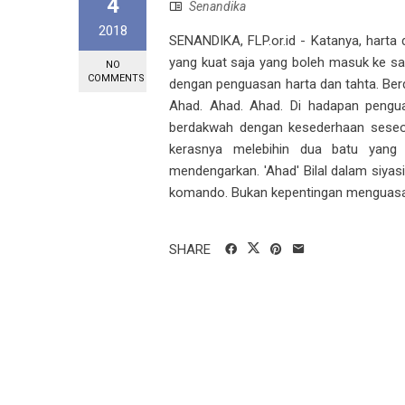
4
Senandika
2018
SENANDIKA, FLP.or.id - Katanya, harta 
yang kuat saja yang boleh masuk ke sana 
NO
COMMENTS
dengan penguasan harta dan tahta. Berda
Ahad. Ahad. Ahad. Di hadapan penguasa
berdakwah dengan kesederhaan seseoran
kerasnya melebihin dua batu yang 
mendengarkan. 'Ahad' Bilal dalam siyasi
komando. Bukan kepentingan menguasai u
SHARE