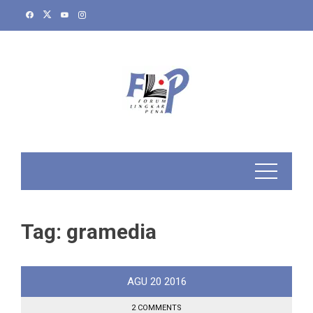
Skip
to
content
Tag:
gramedia
AGU
20
2016
2 COMMENTS