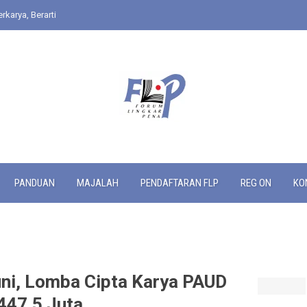
rkarya, Berarti
PANDUAN
MAJALAH
PENDAFTARAN FLP
REG ON
KO
uni, Lomba Cipta Karya PAUD
447,5 Juta