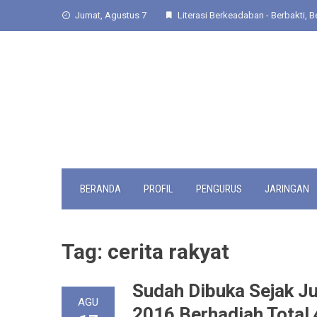
Skip
Jumat, Agustus 7
Literasi Berkeadaban - Berbakti, Be
to
content
BERANDA
PROFIL
PENGURUS
JARINGAN
Tag:
cerita rakyat
Sudah Dibuka Sejak J
AGU
2016 Berhadiah Total 