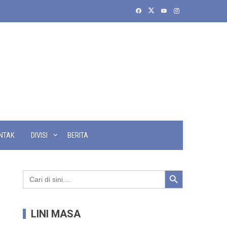
NTAK
DIVISI
BERITA
Search Button
Search
for:
LINI MASA