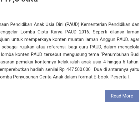
inaan Pendidikan Anak Usia Dini (PAUD) Kementerian Pendidikan dan
nggelar Lomba Cipta Karya PAUD 2016. Seperti dilansir laman
rtujuan untuk memperkaya konten muatan laman Anggun PAUD, agar
 sebagai rujukan atau referensi, bagi guru PAUD, dalam mengelola
, lomba konten PAUD tersebut mengusung tema "Penumbuhan Budi
sasaran pemakai kontennya kelak ialah anak usia 4 hingga 6 tahun.
emperebutkan hadiah senilai Rp 447.500.000. Dua di antaranya yaitu
mba Penyusunan Cerita Anak dalam format E-book. Peserta l...
Read More