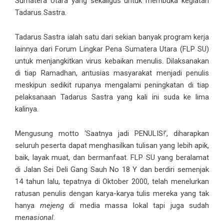
Sumatera Utara yang sekaligus untuk membuka kegiatan
Tadarus Sastra.
Tadarus Sastra ialah satu dari sekian banyak program kerja
lainnya dari Forum Lingkar Pena Sumatera Utara (FLP SU)
untuk menjangkitkan virus kebaikan menulis. Dilaksanakan
di tiap Ramadhan, antusias masyarakat menjadi penulis
meskipun sedikit rupanya mengalami peningkatan di tiap
pelaksanaan Tadarus Sastra yang kali ini suda ke lima
kalinya.
Mengusung motto ‘Saatnya jadi PENULIS!’, diharapkan
seluruh peserta dapat menghasilkan tulisan yang lebih apik,
baik, layak muat, dan bermanfaat. FLP SU yang beralamat
di Jalan Sei Deli Gang Sauh No 18 Y dan berdiri semenjak
14 tahun lalu, tepatnya di Oktober 2000, telah menelurkan
ratusan penulis dengan karya-karya tulis mereka yang tak
hanya
mejeng
di media massa lokal tapi juga sudah
me
nasional.