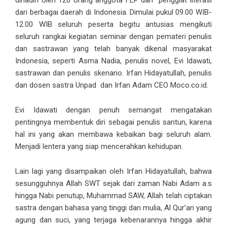
dihadiri oleh 120 orang anggota FLP dan penggiat literasi
dari berbagai daerah di Indonesia. Dimulai pukul 09.00 WIB-
12.00 WIB seluruh peserta begitu antusias mengikuti
seluruh rangkai kegiatan seminar dengan pemateri penulis
dan sastrawan yang telah banyak dikenal masyarakat
Indonesia, seperti Asma Nadia, penulis novel, Evi Idawati,
sastrawan dan penulis skenario. Irfan Hidayatullah, penulis
dan dosen sastra Unpad dan Irfan Adam CEO Moco.co.id.
Evi Idawati dengan penuh semangat mengatakan
pentingnya membentuk diri sebagai penulis santun, karena
hal ini yang akan membawa kebaikan bagi seluruh alam.
Menjadi lentera yang siap mencerahkan kehidupan.
Lain lagi yang disampaikan oleh Irfan Hidayatullah, bahwa
sesungguhnya Allah SWT sejak dari zaman Nabi Adam a.s
hingga Nabi penutup, Muhammad SAW, Allah telah ciptakan
sastra dengan bahasa yang tinggi dan mulia, Al Qur’an yang
agung dan suci, yang terjaga kebenarannya hingga akhir