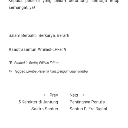
Kepada peserta yang belum beruntung, semoga tetap
semangat, ya!
Salam Berbakti, Berkarya, Berarti
#sastrasantun #miladFLPke19
Posted in
Berita
,
Pilihan Editor
Tagged
Lomba Resensi Film
,
pengumuman lomba
Prev
Next
5 Karakter di Jantung
Pentingnya Penulis
Sastra Santun
Santun Di Era Digital