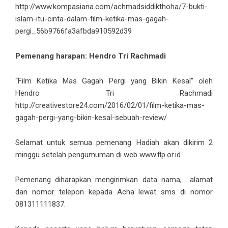
http://www.kompasiana.com/achmadsiddikthoha/7-bukti-
islam-itu-cinta-dalam-film-ketika-mas-gagah-
pergi_56b9766fa3afbda910592d39
Pemenang harapan: Hendro Tri Rachmadi
“Film Ketika Mas Gagah Pergi yang Bikin Kesal” oleh
Hendro Tri Rachmadi
http://creativestore24.com/2016/02/01/film-ketika-mas-
gagah-pergi-yang-bikin-kesal-sebuah-review/
Selamat untuk semua pemenang. Hadiah akan dikirim 2
minggu setelah pengumuman di web www.flp.or.id
Pemenang diharapkan mengirimkan data nama, alamat
dan nomor telepon kepada Acha lewat sms di nomor
081311111837.