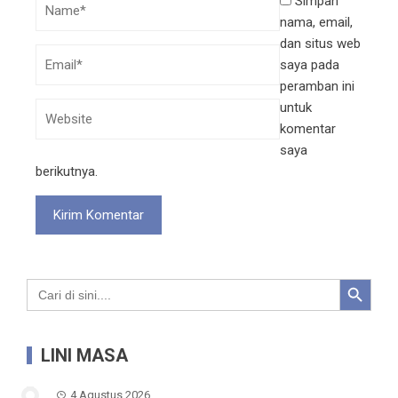
Simpan
nama, email,
dan situs web
saya pada
peramban ini
untuk
komentar
saya
berikutnya.
Search Button
Search
for:
LINI MASA
4 Agustus 2026