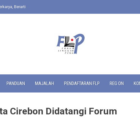
rkarya, Berarti
PANDUAN
MAJALAH
PENDAFTARAN FLP
REG ON
KO
a Cirebon Didatangi Forum