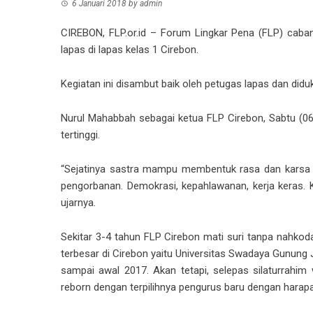
6 Januari 2018
by
admin
CIREBON, FLP.or.id – Forum Lingkar Pena (FLP) caba
lapas di lapas kelas 1 Cirebon.
Kegiatan ini disambut baik oleh petugas lapas dan didu
Nurul Mahabbah sebagai ketua FLP Cirebon, Sabtu (0
tertinggi.
“Sejatinya sastra mampu membentuk rasa dan karsa me
pengorbanan. Demokrasi, kepahlawanan, kerja keras. Ke
ujarnya.
Sekitar 3-4 tahun FLP Cirebon mati suri tanpa nahko
terbesar di Cirebon yaitu Universitas Swadaya Gunung 
sampai awal 2017. Akan tetapi, selepas silaturrahim
reborn dengan terpilihnya pengurus baru dengan harap