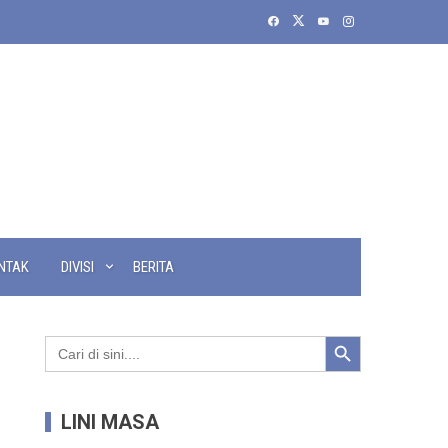
NTAK
DIVISI
BERITA
Search Button
Search
for:
LINI MASA