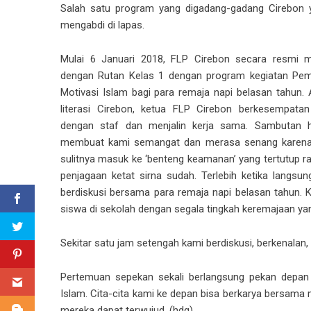
Salah satu program yang digadang-gadang Cirebon y
mengabdi di lapas.
Mulai 6 Januari 2018, FLP Cirebon secara resmi 
dengan Rutan Kelas 1 dengan program kegiatan Pemb
Motivasi Islam bagi para remaja napi belasan tahun. 
literasi Cirebon, ketua FLP Cirebon berkesempata
dengan staf dan menjalin kerja sama. Sambutan 
membuat kami semangat dan merasa senang karena
sulitnya masuk ke ‘benteng keamanan’ yang tertutup r
penjagaan ketat sirna sudah. Terlebih ketika langsu
berdiskusi bersama para remaja napi belasan tahun.
siswa di sekolah dengan segala tingkah keremajaan ya
Sekitar satu jam setengah kami berdiskusi, berkenalan
Pertemuan sepekan sekali berlangsung pekan depan d
Islam. Cita-cita kami ke depan bisa berkarya bersama 
mereka dapat terwujud. (hdg)