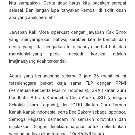
kita sampaikan. Cerita tidak harus kita bacakan sampai
selesai. Dan jangan lupa tanyakan kembali di akhir kisah
apa yang anak peroleh.”
Jawaban Kak Mora diperkuat dengan jawaban Kak Bimo
yang menyampaikan bahwa, karakter kita terbentuk dari
cerita yang kita dengarkan,itu sebabnya berhat-hati dan
memilahlah.yang perlu menjadi koreksi adalah
imajinasiyang tidak terkendali.
Acara yang berlangsung selama 3 jam 25 menit ini ini
terselenggara berkat kerja sama FLP dengan PPMI
(Persatuan Pencerita Muslim Indonesia), IGRA (Ikatan Guru
Raudhatu; Athfal), Komunitas Cinta Anaka, JSIT (Jaringan
Sekolah Islam Terpadu), dan IGTKI (Ikatan Guru Taman
Kanak-Kanak Indonesia, serta Dea Bakery sebagai sponsor.
Semoga kegiatan semacam ini semakin dirutinkan dan
digalakkan. Dengan demikian, harapan untuk melestarikan
warisan budaya akan tercapai. (Zie/Rully/Puspa)