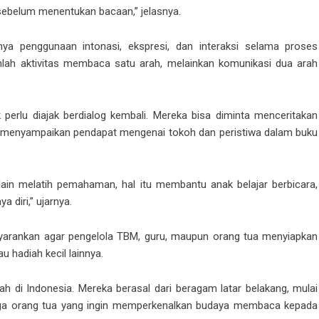
sebelum menentukan bacaan,” jelasnya.
nya penggunaan intonasi, ekspresi, dan interaksi selama proses
lah aktivitas membaca satu arah, melainkan komunikasi dua arah
 perlu diajak berdialog kembali. Mereka bisa diminta menceritakan
au menyampaikan pendapat mengenai tokoh dan peristiwa dalam buku
lain melatih pemahaman, hal itu membantu anak belajar berbicara,
diri,” ujarnya.
arankan agar pengelola TBM, guru, maupun orang tua menyiapkan
u hadiah kecil lainnya.
erah di Indonesia. Mereka berasal dari beragam latar belakang, mulai
ngga orang tua yang ingin memperkenalkan budaya membaca kepada