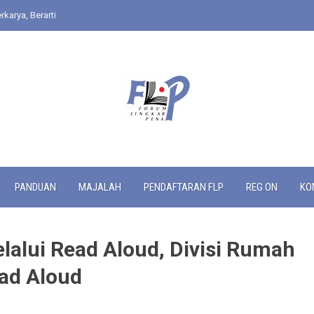
rkarya, Berarti
PANDUAN
MAJALAH
PENDAFTARAN FLP
REG ON
KO
alui Read Aloud, Divisi Rumah
ead Aloud