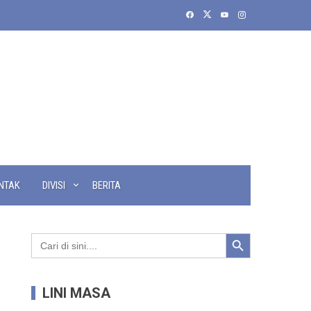
NTAK
DIVISI
BERITA
Search Button
Search
for:
LINI MASA