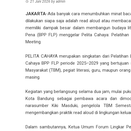
21 Juni 2026
by
admin
JAKARTA
-Ada banyak cara menumbuhkan minat baca 
dilakukan siapa saja adalah read aloud atau membacak
memiliki dampak besar dalam membangun budaya lit
Pena (BPP FLP) menggelar Pelita Cahaya: Pelatihan
Meeting.
PELITA CAHAYA merupakan singkatan dari Pelatihan L
Cahaya BPP FLP periode 2025–2029 yang bertujuan
Masyarakat (TBM), pegiat literasi, guru, maupun oran
masing.
Kegiatan yang berlangsung selama dua jam, mulai puku
Kota Bandung sebagai pembawa acara dan dimoder
narasumber Kiki Masduki, pengelola TBM Semesta
mengembangkan praktik read aloud di lingkungan kelua
Dalam sambutannya, Ketua Umum Forum Lingkar Pena,