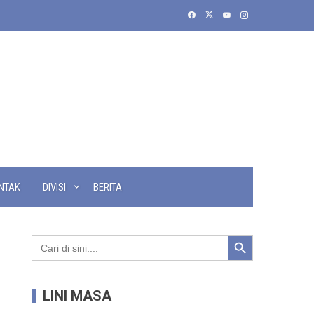
NTAK
DIVISI
BERITA
Search Button
Search
for:
LINI MASA