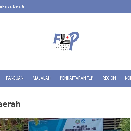
rkarya, Berarti
PANDUAN
MAJALAH
PENDAFTARAN FLP
REG ON
KO
Daerah