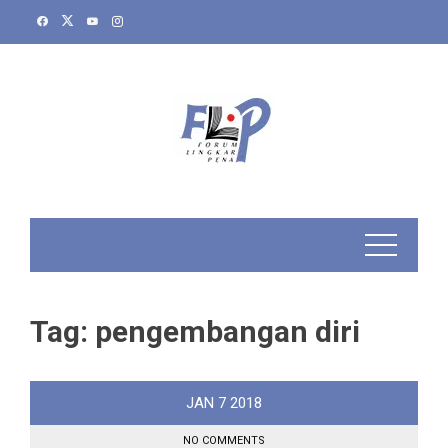
Skip
to
content
Tag:
pengembangan diri
JAN
7
2018
NO COMMENTS