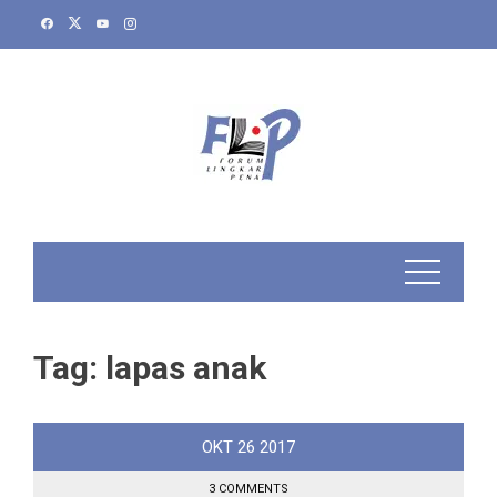
Skip
to
content
Tag:
lapas anak
OKT
26
2017
3 COMMENTS