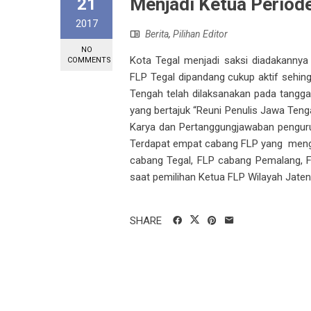
Menjadi Ketua Period
21
2017
Berita
,
Pilihan Editor
NO
Kota Tegal menjadi saksi diadakanny
COMMENTS
FLP Tegal dipandang cukup aktif sehin
Tengah telah dilaksanakan pada tangg
yang bertajuk “Reuni Penulis Jawa Tenga
Karya dan Pertanggungjawaban penguru
Terdapat empat cabang FLP yang mengir
cabang Tegal, FLP cabang Pemalang, 
saat pemilihan Ketua FLP Wilayah Jate
SHARE