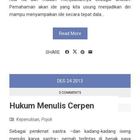
Pemahaman akan ide yang kita usung menjadikan diri
mampu menyampaikan ide secara tepat dala...
Read More
SHARE
DES
24
2013
3 COMMENTS
Hukum Menulis Cerpen
Kepenulisan
,
Pojok
Sebagai penikmat sastra –dan kadang-kadang iseng
menulis karya sastra– pernah terlintas di benak saya