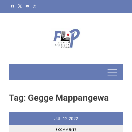
Skip
to
content
Tag:
Gegge Mappangewa
JUL
12
2022
8 COMMENTS