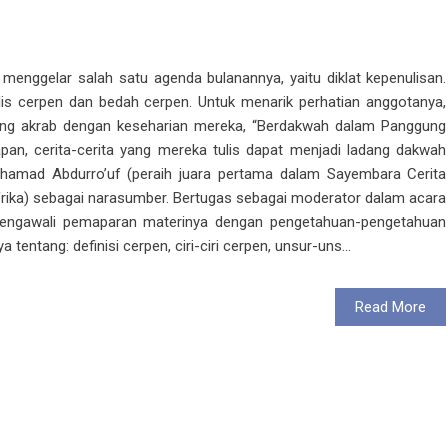
menggelar salah satu agenda bulanannya, yaitu diklat kepenulisan.
enulis cerpen dan bedah cerpen. Untuk menarik perhatian anggotanya,
g akrab dengan keseharian mereka, “Berdakwah dalam Panggung
apan, cerita-cerita yang mereka tulis dapat menjadi ladang dakwah
ohamad Abdurro’uf (peraih juara pertama dalam Sayembara Cerita
ika) sebagai narasumber. Bertugas sebagai moderator dalam acara
mengawali pemaparan materinya dengan pengetahuan-pengetahuan
tentang: definisi cerpen, ciri-ciri cerpen, unsur-uns...
Read More