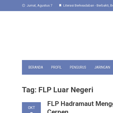
Skip
Jumat, Agustus 7
Literasi Berkeadaban - Berbakti, Be
to
content
BERANDA
PROFIL
PENGURUS
JARINGAN
Tag:
FLP Luar Negeri
FLP Hadramaut Mengge
OKT
Cerpen