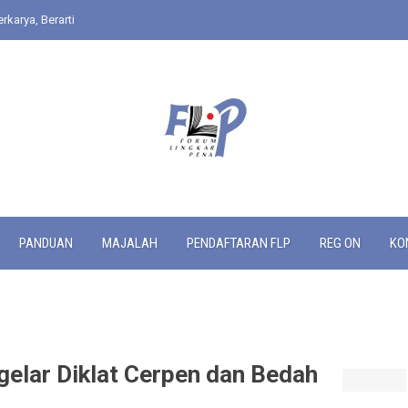
rkarya, Berarti
PANDUAN
MAJALAH
PENDAFTARAN FLP
REG ON
KO
lar Diklat Cerpen dan Bedah