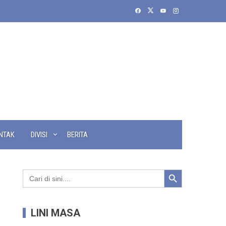
NTAK
DIVISI
BERITA
Search Button
Search
for:
LINI MASA