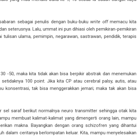
kesabaran sebagai penulis dengan buku-buku
write off
memacu kita
ar dan seterusnya. Lalu, ummat ini pun dihiasi oleh pemikiran-pemikiran
 tulisan ulama, pemimpin, negarawan, sastrawan, pendidik, terapis
IQ 30 -50, maka kita tidak akan bisa berpikir abstrak dan menemukan
 setidaknya 100 point. Jika kita CP atau cerebral palsy, autis, atau
pu konsentrasi, tak bisa menggerakkan jemari; maka tak akan bisa
r sel saraf berikut normalnya neuro transmitter sehingga otak kita
 mampu membuat kalimat-kalimat yang dimengerti orang lain, mampu
rikan makna. Bayangkan dengan orang schizofren yang dihantui
uh dalam ceritanya berlompatan keluar. Kita, mampu menyelesaikan