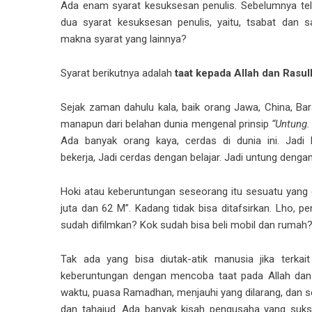
Ada enam syarat kesuksesan penulis. Sebelumnya tel
dua syarat kesuksesan penulis, yaitu, tsabat dan s
makna syarat yang lainnya?
Syarat berikutnya adalah
taat kepada Allah dan Rasu
Sejak zaman dahulu kala, baik orang Jawa, China, Ba
manapun dari belahan dunia mengenal prinsip
“Untung.
Ada banyak orang kaya, cerdas di dunia ini. Jadi
bekerja, Jadi cerdas dengan belajar. Jadi untung denga
Hoki atau keberuntungan seseorang itu sesuatu yang 
juta dan 62 M”. Kadang tidak bisa ditafsirkan. Lho, pe
sudah difilmkan? Kok sudah bisa beli mobil dan rumah?
Tak ada yang bisa diutak-atik manusia jika terkai
keberuntungan dengan mencoba taat pada Allah dan R
waktu, puasa Ramadhan, menjauhi yang dilarang, dan
dan tahajud. Ada banyak kisah pengusaha yang suks