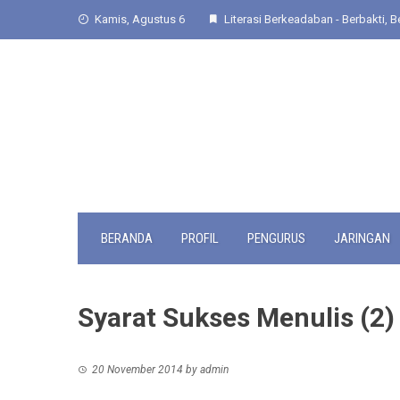
Skip
Kamis, Agustus 6
Literasi Berkeadaban - Berbakti, Be
to
content
BERANDA
PROFIL
PENGURUS
JARINGAN
Syarat Sukses Menulis (2)
20 November 2014
by
admin