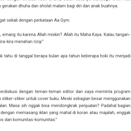
gerakan dhuha dan sholat malam bagi diri dan anak buahnya.
ingat sekali dengan perkataan Aa Gym.
h, emang itu karena Allah miskin? Allah itu Maha Kaya. Kalau tangan-
ira-kira menahan rizqi.”
ak tahu di tanggal berapa bulan apa tahun keberapa hoki itu menjadi
 berdiskusi dengan teman-teman editor dan saya meminta program
n stiker-stiker untuk cover buku. Meski sebagian besar menggunakan
rjalan. Masa sih nggak bisa mendongkrak penjualan? Padahal bagian
dengan memasang iklan yang mahal di koran atau majalah, enggak
sos dan komunitas-komunitas.”