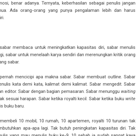
osi, benar adanya. Ternyata, keberhasilan sebagai penulis jangan
a. Ada orang-orang yang punya pengalaman lebih dan harus
ri.
s sabar membaca untuk meningkatkan kapasitas diri, sabar menulis
gi, sabar untuk menelaah karya sendiri dan merenungkan kritik orang
ang sabar.
pernah mencicipi apa makna sabar. Sabar membuat outline. Sabar
ulis kata demi kata, kalimat demi kalimat. Sabar mengedit. Sabar
gan editor. Sabar dengan bagian pemasaran. Sabar menunggu
waiting
 tak sesuai harapan. Sabar ketika royalti kecil. Sabar ketika buku
write
is buku baru.
membeli 10 mobil, 10 rumah, 10 apartemen, royalti 10 turunan tak
mbutuhkan apa-apa lagi. Tak butuh peningkatan kapasitas diri. Tak
penulis yang mau menulis buku ke-9, 10 sebab ia sudah sangat kaya