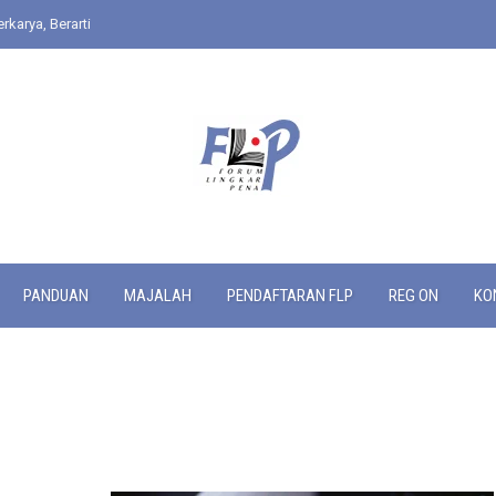
rkarya, Berarti
PANDUAN
MAJALAH
PENDAFTARAN FLP
REG ON
KO