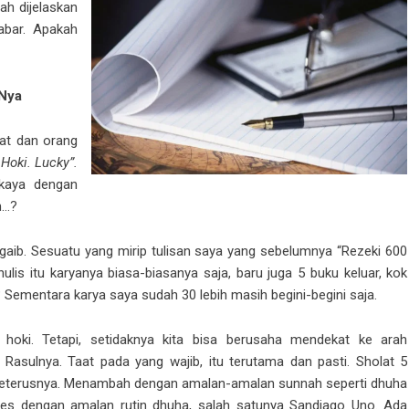
ah dijelaskan
abar. Apakah
lNya
rat dan orang
 Hoki. Lucky”.
 kaya dengan
n…?
gaib. Sesuatu yang mirip tulisan saya yang sebelumnya “Rezeki 600
nulis itu karyanya biasa-biasanya saja, baru juga 5 buku keluar, kok
 Sementara karya saya sudah 30 lebih masih begini-begini saja.
t hoki. Tetapi, setidaknya kita bisa berusaha mendekat ke arah
asulnya. Taat pada yang wajib, itu terutama dan pasti. Sholat 5
 seterusnya. Menambah dengan amalan-amalan sunnah seperti dhuha
es dengan amalan rutin dhuha, salah satunya Sandiago Uno. Ada