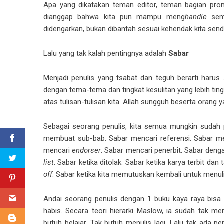
Apa yang dikatakan teman editor, teman bagian prom
dianggap bahwa kita pun mampu meng
handle
semu
didengarkan, bukan dibantah sesuai kehendak kita sendi
Lalu yang tak kalah pentingnya adalah
Sabar
Menjadi penulis yang tsabat dan teguh berarti haru
dengan tema-tema dan tingkat kesulitan yang lebih ting
atas tulisan-tulisan kita. Allah sungguh beserta orang y
Sebagai seorang penulis, kita semua mungkin sudah 
membuat sub-bab. Sabar mencari referensi. Sabar men
mencari
endorser
. Sabar mencari penerbit. Sabar den
list
. Sabar ketika ditolak. Sabar ketika karya terbit dan
off
. Sabar ketika kita memutuskan kembali untuk menul
Andai seorang penulis dengan 1 buku kaya raya bisa 
habis. Secara teori hierarki Maslow, ia sudah tak me
butuh belajar. Tak butuh menulis lagi. Lalu tak ada 