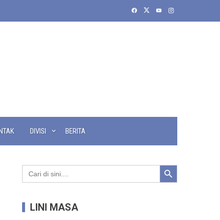
NTAK
DIVISI
BERITA
Search Button
Search
for:
LINI MASA