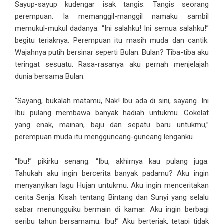
Sayup-sayup kudengar isak tangis. Tangis seorang
perempuan. Ia memanggil-manggil namaku sambil
memukul-mukul dadanya. “Ini salahku! Ini semua salahku!”
begitu teriaknya. Perempuan itu masih muda dan cantik.
Wajahnya putih bersinar seperti Bulan. Bulan? Tiba-tiba aku
teringat sesuatu. Rasa-rasanya aku pernah menjelajah
dunia bersama Bulan.
“Sayang, bukalah matamu, Nak! Ibu ada di sini, sayang. Ini
Ibu pulang membawa banyak hadiah untukmu. Cokelat
yang enak, mainan, baju dan sepatu baru untukmu,”
perempuan muda itu mengguncang-guncang lenganku.
“Ibu!” pikirku senang. “Ibu, akhirnya kau pulang juga.
Tahukah aku ingin bercerita banyak padamu? Aku ingin
menyanyikan lagu Hujan untukmu. Aku ingin menceritakan
cerita Senja. Kisah tentang Bintang dan Sunyi yang selalu
sabar menungguiku bermain di kamar. Aku ingin berbagi
seribu tahun bersamamu, Ibu!” Aku berteriak, tetapi tidak