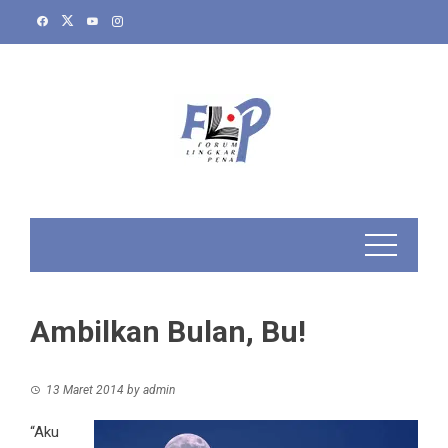
Skip
to
content
Ambilkan Bulan, Bu!
13 Maret 2014
by
admin
“Aku