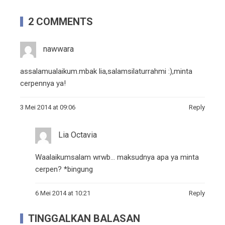
2 COMMENTS
nawwara
assalamualaikum.mbak lia,salamsilaturrahmi :),minta
cerpennya ya!
3 Mei 2014 at 09:06
Reply
Lia Octavia
Waalaikumsalam wrwb… maksudnya apa ya minta
cerpen? *bingung
6 Mei 2014 at 10:21
Reply
TINGGALKAN BALASAN