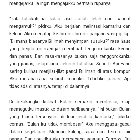
mengejarku. Ia ingin mengajakku bermain rupanya.
“Tak tahukah ia kalau aku sudah lelah dan sangat
mengantuk?” pikirku. Aku berjalan melintasi kamarku dan
keluar. Aku menatap ke lorong-lorong panjang yang gelap.
“Di mana biasanya Bi Imah menyimpan susuku?” rasa haus
yang begitu menyengat membuat tenggorokanku kering
dan panas. Dan rasa-rasanya bukan saja tenggorokanku
yang panas, tetapi juga seluruh tubuhku. Seperti Api yang
sering kulihat menjilat-jilat panci Bi Imah di atas kompor.
Aku meraba-raba seluruh tubuhku. Tubuhku panas. Api
tidak ada di atasnya, tetapi di dalamnya.
Di belakangku kulihat Bulan semakin membesar, siap
memagutku masuk ke dalam haribaannya. “Ini bukan Bulan
yang biasa tersenyum di luar jendela kamarku,” pikirku
cemas. “Bulan itu tidak membesar.” Aku menggapai-gapai
dalam kegelapan. Mencari kaleng susu dan termos air
panas. Dan tiba-tiba aku memegang sesuatu. Termos. “Ini