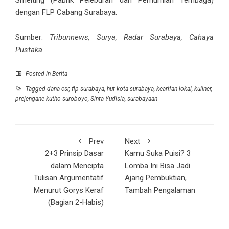
dengan FLP Cabang Surabaya.
Sumber:
Tribunnews, Surya, Radar Surabaya, Cahaya
Pustaka.
Posted in
Berita
Tagged
dana csr
,
flp surabaya
,
hut kota surabaya
,
kearifan lokal
,
kuliner
,
prejengane kutho suroboyo
,
Sinta Yudisia
,
surabayaan
Prev
Next
2+3 Prinsip Dasar
Kamu Suka Puisi? 3
dalam Mencipta
Lomba Ini Bisa Jadi
Tulisan Argumentatif
Ajang Pembuktian,
Menurut Gorys Keraf
Tambah Pengalaman
(Bagian 2-Habis)