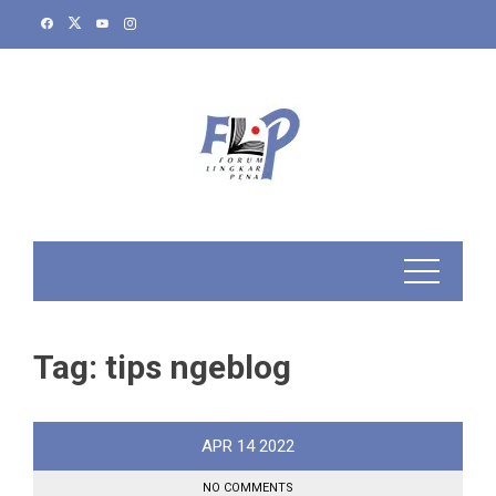
Skip
to
content
Tag:
tips ngeblog
APR
14
2022
NO COMMENTS