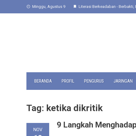
Skip
Minggu, Agustus 9
Literasi Berkeadaban - Berbakti, 
to
content
BERANDA
PROFIL
PENGURUS
JARINGAN
Tag:
ketika dikritik
9 Langkah Menghadapi 
NOV