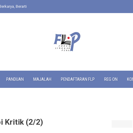
Berkarya, Berarti
PANDUAN
MAJALAH
PENDAFTARAN FLP
REG ON
KO
Kritik (2/2)