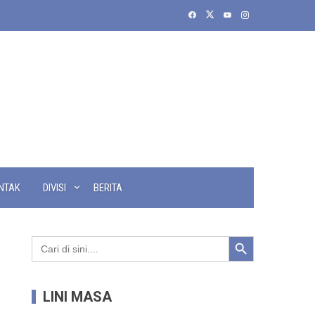
NTAK
DIVISI
BERITA
Search Button
Search
for:
LINI MASA