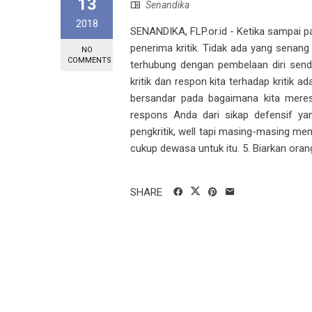
13
Senandika
2018
SENANDIKA, FLP.or.id - Ketika sampai pad
penerima kritik. Tidak ada yang senang
NO
COMMENTS
terhubung dengan pembelaan diri sendiri
kritik dan respon kita terhadap kritik 
bersandar pada bagaimana kita meresp
respons Anda dari sikap defensif ya
pengkritik, well tapi masing-masing me
cukup dewasa untuk itu. 5. Biarkan orang
SHARE