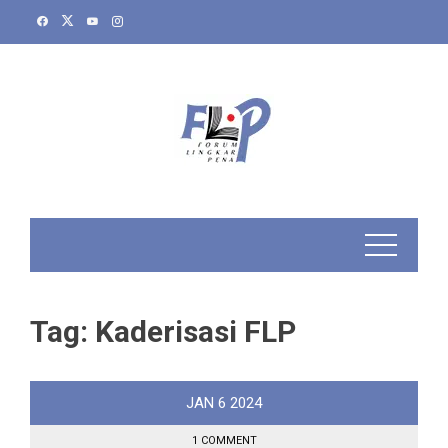
Skip
to
content
Tag:
Kaderisasi FLP
JAN
6
2024
1 COMMENT