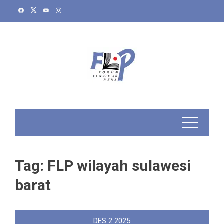
Skip
to
content
Tag:
FLP wilayah sulawesi
barat
DES
2
2025