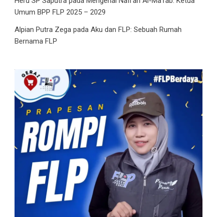
Heru SP Saputra
pada
Mengenal Nafi’ah Al-Ma’rab: Ketua
Umum BPP FLP 2025 – 2029
Alpian Putra Zega
pada
Aku dan FLP: Sebuah Rumah
Bernama FLP