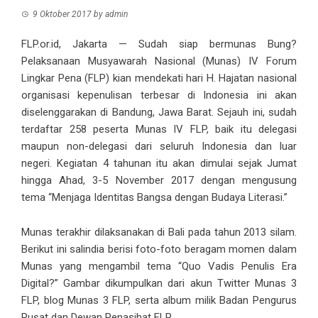
9 Oktober 2017
by
admin
FLP.or.id, Jakarta — Sudah siap bermunas Bung?
Pelaksanaan Musyawarah Nasional (Munas) IV Forum
Lingkar Pena (FLP) kian mendekati hari H. Hajatan nasional
organisasi kepenulisan terbesar di Indonesia ini akan
diselenggarakan di Bandung, Jawa Barat. Sejauh ini, sudah
terdaftar 258
peserta Munas IV FLP
, baik itu delegasi
maupun non-delegasi dari seluruh Indonesia dan luar
negeri. Kegiatan 4 tahunan itu akan dimulai sejak Jumat
hingga Ahad, 3-5 November 2017 dengan mengusung
tema “Menjaga Identitas Bangsa dengan Budaya Literasi.”
Munas terakhir dilaksanakan di Bali pada tahun 2013 silam.
Berikut ini salindia berisi foto-foto beragam momen dalam
Munas yang mengambil tema “Quo Vadis Penulis Era
Digital?” Gambar dikumpulkan dari
akun Twitter Munas 3
FLP
,
blog Munas 3 FLP
, serta album milik Badan Pengurus
Pusat dan Dewan Penasihat FLP.