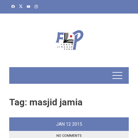
Skip
to
content
Tag:
masjid jamia
JAN
12
2015
NO COMMENTS