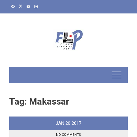
Skip
to
content
Tag:
Makassar
JAN
20
2017
NO COMMENTS