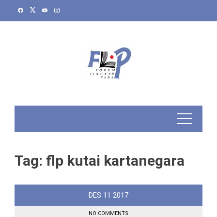
Skip
to
content
Tag:
flp kutai kartanegara
DES
11
2017
NO COMMENTS