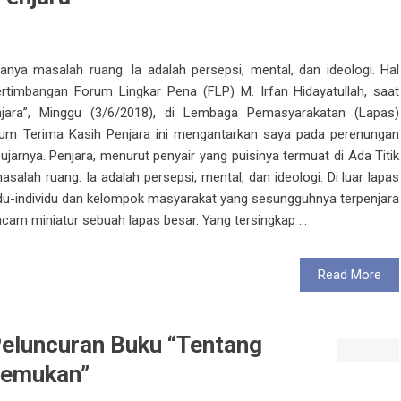
nya masalah ruang. Ia adalah persepsi, mental, dan ideologi. Hal
timbangan Forum Lingkar Pena (FLP) M. Irfan Hidayatullah, saat
jara”, Minggu (3/6/2018), di Lembaga Pemasyarakatan (Lapas)
bum Terima Kasih Penjara ini mengantarkan saya pada perenungan
jarnya. Penjara, menurut penyair yang puisinya termuat di Ada Titik
salah ruang. Ia adalah persepsi, mental, dan ideologi. Di luar lapas
idu-individu dan kelompok masyarakat yang sesungguhnya terpenjara
am miniatur sebuah lapas besar. Yang tersingkap ...
Read More
Peluncuran Buku “Tentang
nemukan”