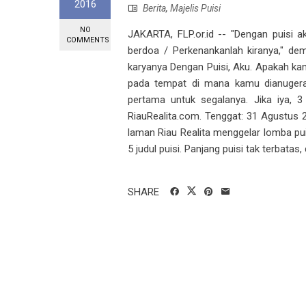
2016
Berita
,
Majelis Puisi
NO
JAKARTA, FLP.or.id -- "Dengan puisi a
COMMENTS
berdoa / Perkenankanlah kiranya," de
karyanya Dengan Puisi, Aku. Apakah ka
pada tempat di mana kamu dianugerah
pertama untuk segalanya. Jika iya, 3
RiauRealita.com. Tenggat: 31 Agustus 2
laman Riau Realita menggelar lomba pui
5 judul puisi. Panjang puisi tak terbatas,
SHARE