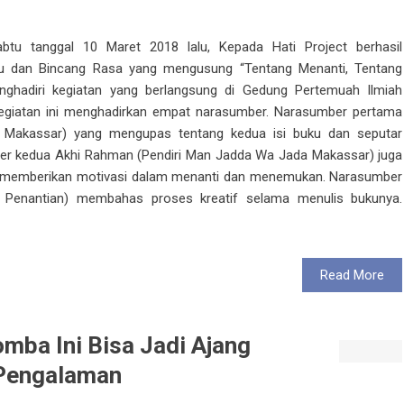
btu tanggal 10 Maret 2018 lalu, Kepada Hati Project berhasil
u dan Bincang Rasa yang mengusung “Tentang Menanti, Tentang
ghadiri kegiatan yang berlangsung di Gedung Pertemuah Ilmiah
Kegiatan ini menghadirkan empat narasumber. Narasumber pertama
si Makassar) yang mengupas tentang kedua isi buku dan seputar
umber kedua Akhi Rahman (Pendiri Man Jadda Wa Jada Makassar) juga
 memberikan motivasi dalam menanti dan menemukan. Narasumber
m Penantian) membahas proses kreatif selama menulis bukunya.
Read More
mba Ini Bisa Jadi Ajang
Pengalaman