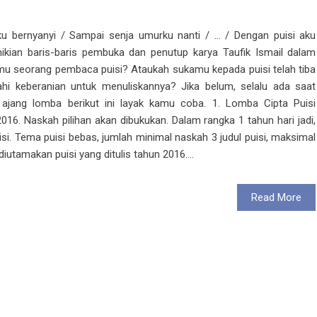
ku bernyanyi / Sampai senja umurku nanti / ... / Dengan puisi aku
mikian baris-baris pembuka dan penutup karya Taufik Ismail dalam
mu seorang pembaca puisi? Ataukah sukamu kepada puisi telah tiba
i keberanian untuk menuliskannya? Jika belum, selalu ada saat
 ajang lomba berikut ini layak kamu coba. 1. Lomba Cipta Puisi
016. Naskah pilihan akan dibukukan. Dalam rangka 1 tahun hari jadi,
si. Tema puisi bebas, jumlah minimal naskah 3 judul puisi, maksimal
 diutamakan puisi yang ditulis tahun 2016....
Read More