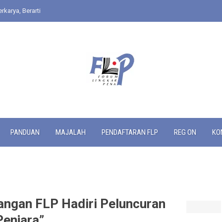
rkarya, Berarti
PANDUAN
MAJALAH
PENDAFTARAN FLP
REG ON
KO
ngan FLP Hadiri Peluncuran
Penjara”