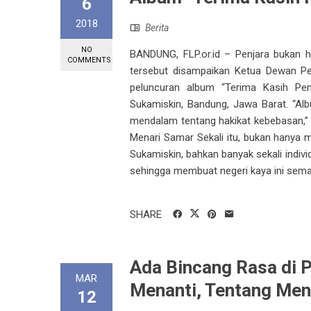
6
2018
Berita
NO
BANDUNG, FLP.or.id – Penjara bukan ha
COMMENTS
tersebut disampaikan Ketua Dewan Per
peluncuran album “Terima Kasih Pen
Sukamiskin, Bandung, Jawa Barat. “Al
mendalam tentang hakikat kebebasan,” u
Menari Samar Sekali itu, bukan hanya ma
Sukamiskin, bahkan banyak sekali indiv
sehingga membuat negeri kaya ini semac
SHARE
Ada Bincang Rasa di 
MAR
Menanti, Tentang Me
12