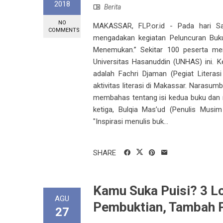
2018
Berita
NO
MAKASSAR, FLP.or.id - Pada hari Sa
COMMENTS
mengadakan kegiatan Peluncuran Buk
Menemukan.” Sekitar 100 peserta men
Universitas Hasanuddin (UNHAS) ini. 
adalah Fachri Djaman (Pegiat Litera
aktivitas literasi di Makassar. Naras
membahas tentang isi kedua buku dan
ketiga, Bulqia Mas’ud (Penulis Musi
"Inspirasi menulis buk...
SHARE
Kamu Suka Puisi? 3 Lo
AGU
Pembuktian, Tambah 
27