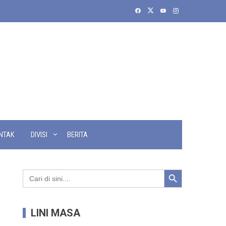
NTAK
DIVISI
BERITA
Search Button
Search
for:
LINI MASA