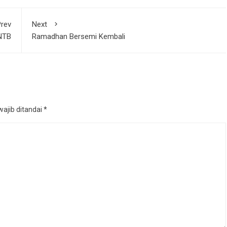
rev
Next
NTB
Ramadhan Bersemi Kembali
ajib ditandai
*