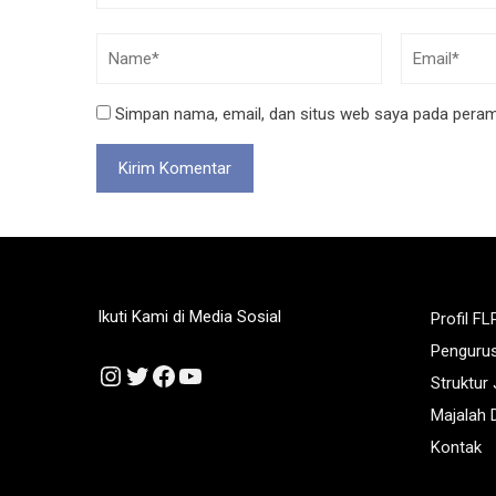
Simpan nama, email, dan situs web saya pada peramb
Ikuti Kami di Media Sosial
Profil FL
Penguru
Instagram
Twitter
Facebook
YouTube
Struktur
Majalah D
Kontak