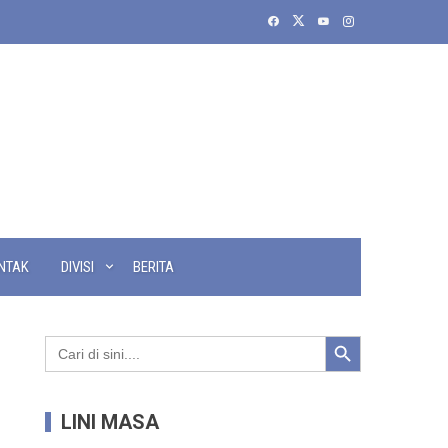
NTAK
DIVISI
BERITA
Search Button
Search
for:
LINI MASA