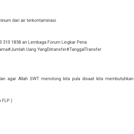
inum dari air terkontaminasi.
03 310 1858 an Lembaga Forum Lingkar Pena
Nama#Jumlah Uang YangDitransfer#TanggalTransfer
 dan agar Allah SWT menolong kita pula disaat kita membutuhkan
n FLP )