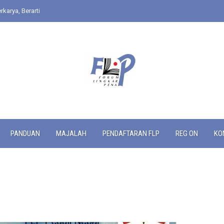
rkarya, Berarti
PANDUAN
MAJALAH
PENDAFTARAN FLP
REG ON
KO