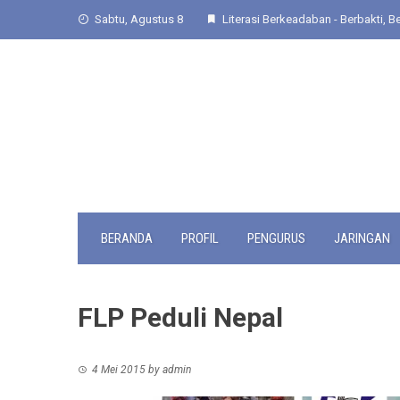
Skip
Sabtu, Agustus 8
Literasi Berkeadaban - Berbakti, Be
to
content
BERANDA
PROFIL
PENGURUS
JARINGAN
FLP Peduli Nepal
4 Mei 2015
by
admin