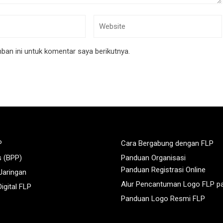
an ini untuk komentar saya berikutnya.
P
Cara Bergabung dengan FLP
s (BPP)
Panduan Organisasi
Panduan Registrasi Online
 Jaringan
Alur Pencantuman Logo FLP p
igital FLP
Panduan Logo Resmi FLP