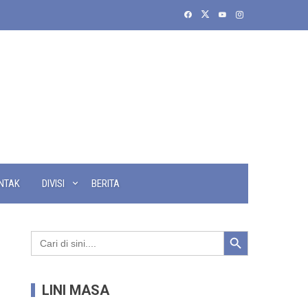
NTAK
DIVISI
BERITA
Search Button
Search
for:
LINI MASA