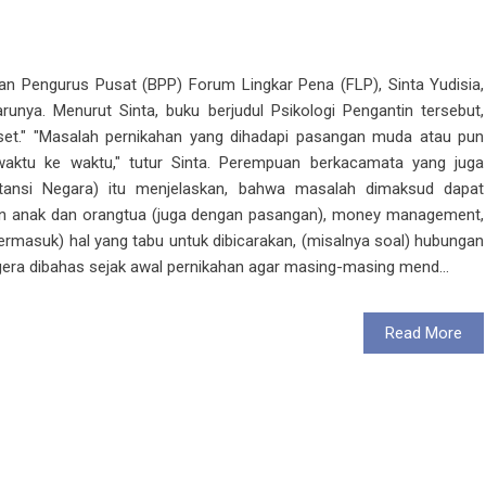
n Pengurus Pusat (BPP) Forum Lingkar Pena (FLP), Sinta Yudisia,
runya. Menurut Sinta, buku berjudul Psikologi Pengantin tersebut,
set." "Masalah pernikahan yang dihadapi pasangan muda atau pun
aktu ke waktu," tutur Sinta. Perempuan berkacamata yang juga
tansi Negara) itu menjelaskan, bahwa masalah dimaksud dapat
an anak dan orangtua (juga dengan pasangan), money management,
"(Termasuk) hal yang tabu untuk dibicarakan, (misalnya soal) hubungan
egera dibahas sejak awal pernikahan agar masing-masing mend...
Read More