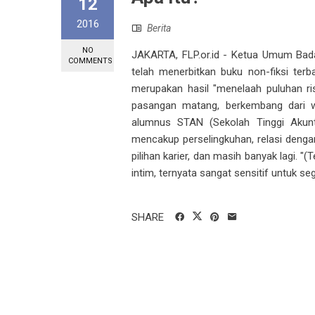
12
2016
Berita
NO
JAKARTA, FLP.or.id - Ketua Umum Bada
COMMENTS
telah menerbitkan buku non-fiksi terba
merupakan hasil "menelaah puluhan ri
pasangan matang, berkembang dari w
alumnus STAN (Sekolah Tinggi Akun
mencakup perselingkuhan, relasi deng
pilihan karier, dan masih banyak lagi. 
intim, ternyata sangat sensitif untuk s
SHARE