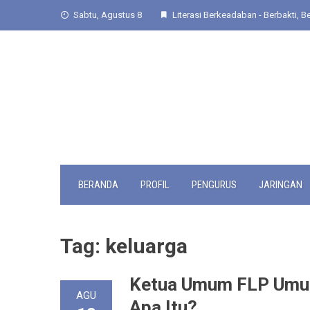
Skip
Sabtu, Agustus 8
Literasi Berkeadaban - Berbakti, Be
to
content
BERANDA
PROFIL
PENGURUS
JARINGAN
Tag:
keluarga
Ketua Umum FLP Umum
AGU
Apa Itu?