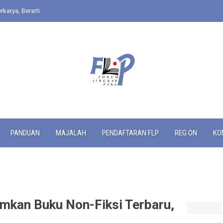
rkarya, Berarti
PANDUAN
MAJALAH
PENDAFTARAN FLP
REG ON
KO
kan Buku Non-Fiksi Terbaru,