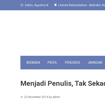
Skip
Sabtu, Agustus 8
Literasi Berkeadaban - Berbakti, Be
to
content
BERANDA
PROFIL
PENGURUS
JARINGAN
Menjadi Penulis, Tak Sekad
23 November 2014
by
admin