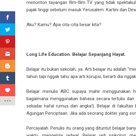
menonton tayangan film-film TV yang tidak spektakuler
pajak tinggi sebelum masuk Yerusalem. Kartini dan Dewi
Aku? Kamu? Apa cita-cita besar kita?
aaa
Long Life Education. Belajar Sepanjang Hayat.
Belajar itu bukan sekolah, ya. Arti belajar itu adalah “
tahun tapi nggak tahu apa arti korupsi, berarti dia nggak
Belajar menulis ABC supaya mahir menggunakan hu
bagaimana menggunakan bahasa secara tertulis dan l
sekadar hafal rumus dan angka!). Belajar di fakulta
Agungan Penciptaan. Jika ada seorang dokter yang somb
Percayalah. Penulis itu orang yang dituntut belajar ba
waktu, mengelola jadwal. Belajar jadi psikolog: me