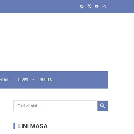
NTAK
DIVISI
BERITA
Search Button
Search
for:
LINI MASA