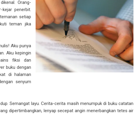
dikenal. Orang-
-kejar penerbit.
rtemanan setiap
akuti teman jika
nulis! Aku punya
an. Aku kepingin
sains fiksi dan
ver buku dengan
gkat di halaman
engan senyum
eredup. Semangat layu. Cerita-cerita masih menumpuk di buku catatan
 yang dipertimbangkan, lenyap secepat angin menerbangkan tetes air