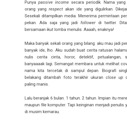
Punya
passive income
secara periodik. Nama yang 
orang yang
respect
akan ide yang digulirkan. Dikejar
Sesekali ditampilkan media. Menerima permintaan pe
pekan. Ada saja yang jadi
follower
di twitter. Dit
bersamaan ikut lomba menulis. Aaaah, enaknya!
Maka banyak sekali orang yang bilang: aku mau jadi pe
banyak ide, lho. Aku sudah buat cerita ratusan halam
nulis cerita cinta, horor, detektif, petualangan, 
banyaaaak lagi. Semangat membara untuk melihat co
nama kita tercetak di sampul depan. Biografi sin
belakang ditambah foto terakhir ukuran
close up
d
paling manis.
Lalu beranjak 6 bulan. 1 tahun. 2 tahun. Impian itu m
maupun file komputer. Tapi keinginan menjadi penulis
di musim kemarau.
aaa