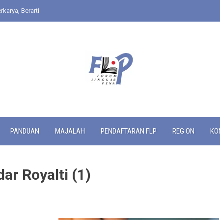
rkarya, Berarti
PANDUAN
MAJALAH
PENDAFTARAN FLP
REG ON
KO
ar Royalti (1)