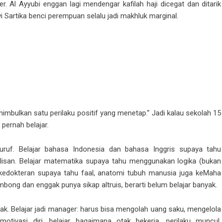
. Al Ayyubi enggan lagi mendengar kafilah haji dicegat dan ditarik
 Sartika benci perempuan selalu jadi makhluk marginal.
menimbulkan satu perilaku positif yang menetap.” Jadi kalau sekolah 15
 pernah belajar.
ruf. Belajar bahasa Indonesia dan bahasa Inggris supaya tahu
isan. Belajar matematika supaya tahu menggunakan logika (bukan
s kedokteran supaya tahu faal, anatomi tubuh manusia juga keMaha
ong dan enggak punya sikap altruis, berarti belum belajar banyak.
nyak. Belajar jadi manager: harus bisa mengolah uang saku, mengelola
motivasi diri, belajar bagaimana otak bekerja, perilaku muncul,