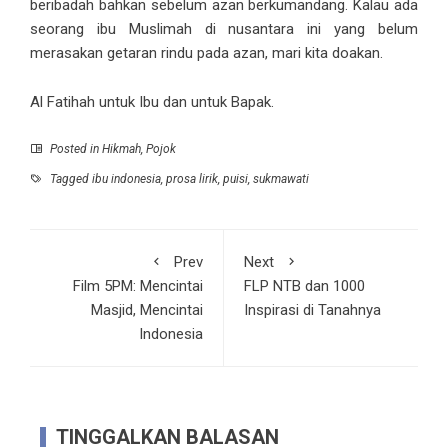
beribadah bahkan sebelum azan berkumandang. Kalau ada
seorang ibu Muslimah di nusantara ini yang belum
merasakan getaran rindu pada azan, mari kita doakan.
Al Fatihah untuk Ibu dan untuk Bapak.
Posted in
Hikmah
,
Pojok
Tagged
ibu indonesia
,
prosa lirik
,
puisi
,
sukmawati
Prev
Next
Film 5PM: Mencintai
FLP NTB dan 1000
Masjid, Mencintai
Inspirasi di Tanahnya
Indonesia
TINGGALKAN BALASAN